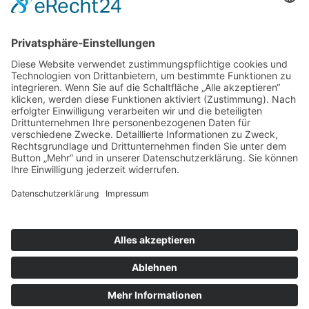
Frauentagsfahrt nach Bad Schmiedeberg
Duo Muggefugg Scheegs
Glückskonzert mit Melody
Neujahrskonzert mit Carlos Sanchez
Heiligabend nicht allein
„Warten auf Weihnacht“
Besuch der Modellbahnausstellung
Gemeinsames Singen mit Torsten Adrian
Frank´s Musike
Busausflug nach Bad Kösen
© 2024 Seniorenresidenz Pfeiffer Hof |
FAQs
|