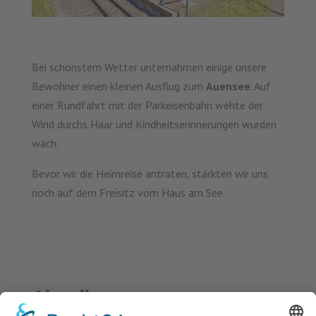
Bei schönstem Wetter unternahmen einige unsere
Bewohner einen kleinen Ausflug zum
Auensee
. Auf
einer Rundfahrt mit der Parkeisenbahn wehte der
Wind durchs Haar und Kindheitserinnerungen wurden
wach.
Bevor wir die Heimreise antraten, stärkten wir uns
noch auf dem Freisitz vom Haus am See.
Aktuelles